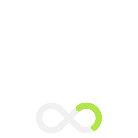
ment
R
G
G
L
t
A
t