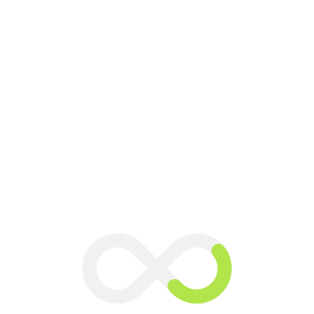
ment
R
G
G
L
t
A
t